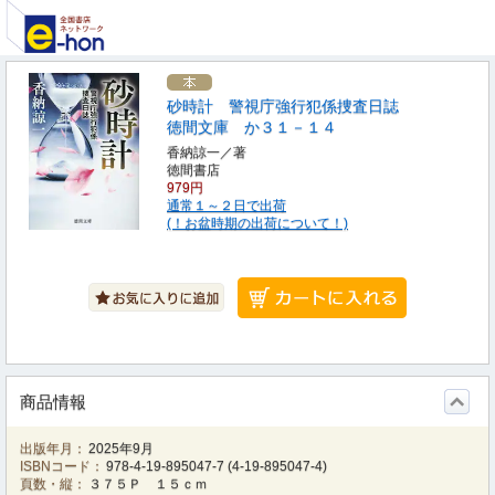
砂時計 警視庁強行犯係捜査日誌
徳間文庫 か３１－１４
香納諒一／著
徳間書店
979円
通常１～２日で出荷
(！お盆時期の出荷について！)
商品情報
出版年月：
2025年9月
ISBNコード：
978-4-19-895047-7
(
4-19-895047-4
)
頁数・縦：
３７５Ｐ １５ｃｍ