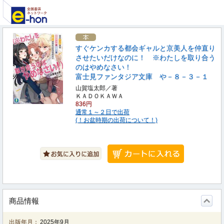
すぐケンカする都会ギャルと京美人を仲直り
させたいだけなのに！ ※わたしを取り合う
のはやめなさい！
富士見ファンタジア文庫 や－８－３－１
山賀塩太郎／著
ＫＡＤＯＫＡＷＡ
836円
通常１～２日で出荷
(！お盆時期の出荷について！)
商品情報
出版年月：
2025年9月