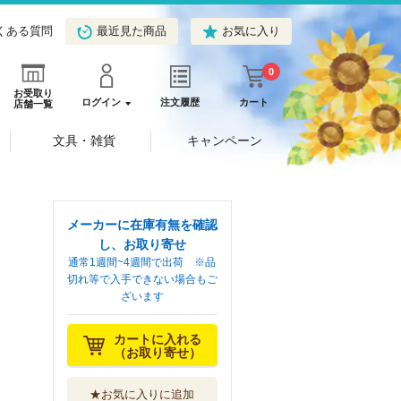
くある質問
最近見た商品
お気に入り
0
お受取り
ログイン
注文履歴
カート
店舗一覧
文具・雑貨
キャンペーン
メーカーに在庫有無を確認
し、お取り寄せ
通常1週間~4週間で出荷 ※品
切れ等で入手できない場合もご
ざいます
カートに入れる
（お取り寄せ）
★お気に入りに追加