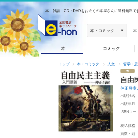
本、雑誌、CD・DVDをお近くの本屋さんに送料無料で
本
コミック
トップ
本・コミック
人文
哲学・思
自由
仲正昌樹
出版社名
出版年月
ISBNコー
税込価格
頁数・縦