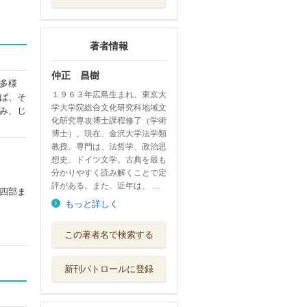
著者情報
仲正 昌樹
多様
１９６３年広島生まれ。東京大
ば、そ
学大学院総合文化研究科地域文
み、じ
化研究専攻博士課程修了（学術
博士）。現在、金沢大学法学類
教授。専門は、法哲学、政治思
想史、ドイツ文学。古典を最も
分かりやすく読み解くことで定
評がある。また、近年は、 …
四部ま
もっと詳しく
物語のかげをのぞ
この著者名で検索する
く Ｄｉａｌｏ...
明月堂書店
新刊パトロールに登録
悪の法哲学 神的
暴力と法
作品社