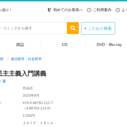
初めてのお客様へ
ご利用案内
よ
お届け！
こだわり検索
雑誌
CD
DVD・Blu-ray
想
政治哲学・社会哲学
民主主義入門講義
／著
作品社
2025年9月
ド
978-4-86793-112-7
（
4-86793-112-8
）
2,200円
２６７Ｐ １９ｃｍ