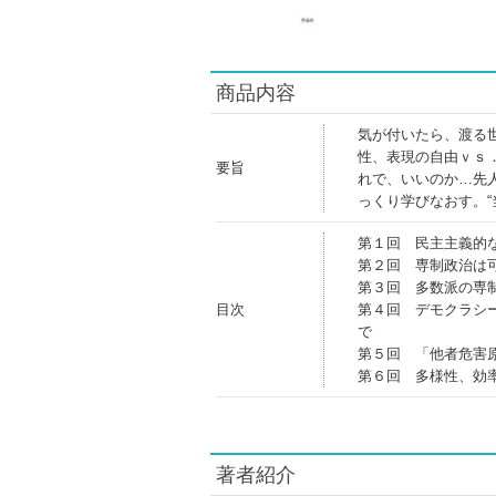
商品内容
気が付いたら、渡る
性、表現の自由ｖｓ
要旨
れで、いいのか…先
っくり学びなおす。
第１回 民主主義的
第２回 専制政治は
第３回 多数派の専
目次
第４回 デモクラシ
で
第５回 「他者危害
第６回 多様性、効
著者紹介