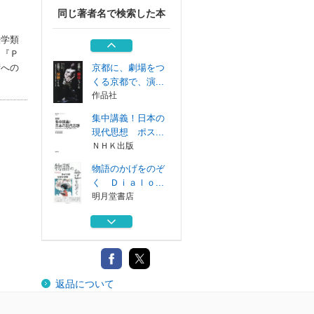
同じ著者名で検索した本
ネットリンチが当
たり前の社会は...
法学類
ベストセラーズ
、『Ｐ
術への
京都に、劇場をつ
くる京都で、演...
作品社
集中講義！日本の
現代思想 ポス...
ＮＨＫ出版
物語のかげをのぞ
く Ｄｉａｌｏ...
明月堂書店
悪の法哲学 神的
暴力と法
作品社
ネットリンチが当
返品について
たり前の社会は...
ベストセラーズ