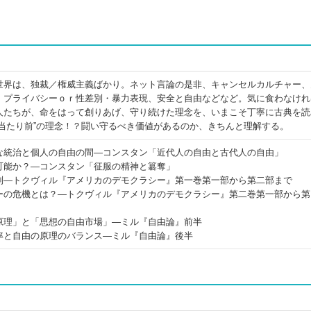
世界は、独裁／権威主義ばかり。ネット言論の是非、キャンセルカルチャー、
．プライバシーｏｒ性差別・暴力表現、安全と自由などなど。気に食わなけれ
人たちが、命をはって創りあげ、守り続けた理念を、いまこそ丁寧に古典を読
“当たり前”の理念！？闘い守るべき価値があるのか、きちんと理解する。
な統治と個人の自由の間―コンスタン「近代人の自由と古代人の自由」
可能か？―コンスタン「征服の精神と簒奪」
制―トクヴィル『アメリカのデモクラシー』第一巻第一部から第二部まで
ーの危機とは？―トクヴィル『アメリカのデモクラシー』第二巻第一部から第
原理」と「思想の自由市場」―ミル『自由論』前半
率と自由の原理のバランス―ミル『自由論』後半