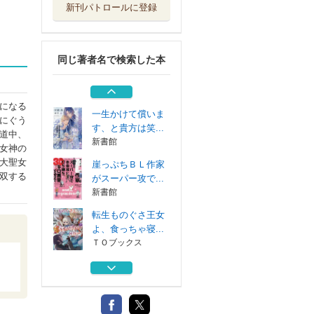
新刊パトロールに登録
転生した守銭奴、
聖者の偽りを暴く
徳間書店
同じ著者名で検索した本
悪役令息〈偽〉の
孫ですが、精霊...
新書館
になる
一生かけて償いま
にぐう
す、と貴方は笑...
道中、
新書館
女神の
大聖女
崖っぷちＢＬ作家
双する
がスーパー攻で...
新書館
転生ものぐさ王女
よ、食っちゃ寝...
ＴＯブックス
転生した守銭奴、
聖者の偽りを暴く
徳間書店