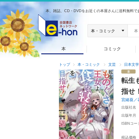
本、雑誌、CD・DVDをお近くの本屋さんに送料無料で
本
コミック
トップ
本・コミック
文芸
日本文学
転生
指せ
宮緒葵／
出版社名
出版年月
ISBNコー
税込価格