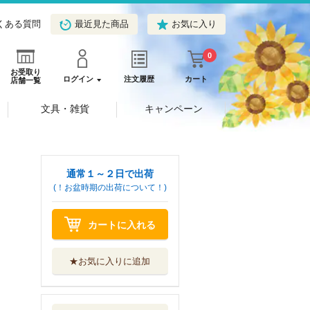
くある質問
最近見た商品
お気に入り
0
お受取り
ログイン
注文履歴
カート
店舗一覧
文具・雑貨
キャンペーン
通常１～２日で出荷
(！お盆時期の出荷について！)
カートに入れる
★お気に入りに追加
転生ものぐさ王女
よ、食っちゃ寝...
ＴＯブックス