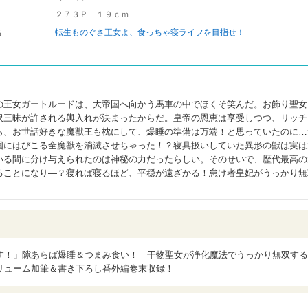
２７３Ｐ １９ｃｍ
名
転生ものぐさ王女よ、食っちゃ寝ライフを目指せ！
の王女ガートルードは、大帝国へ向かう馬車の中でほくそ笑んだ。お飾り聖女
沢三昧が許される輿入れが決まったからだ。皇帝の恩恵は享受しつつ、リッチ
ら、お世話好きな魔獣王も枕にして、爆睡の準備は万端！と思っていたのに…
国にはびこる全魔獣を消滅させちゃった！？寝具扱いしていた異形の獣は実は
いる間に分け与えられたのは神秘の力だったらしい。そのせいで、歴代最高の
ることになり―？寝れば寝るほど、平穏が遠ざかる！怠け者皇妃がうっかり無
す！」隙あらば爆睡＆つまみ食い！ 干物聖女が浄化魔法でうっかり無双する
リューム加筆＆書き下ろし番外編巻末収録！