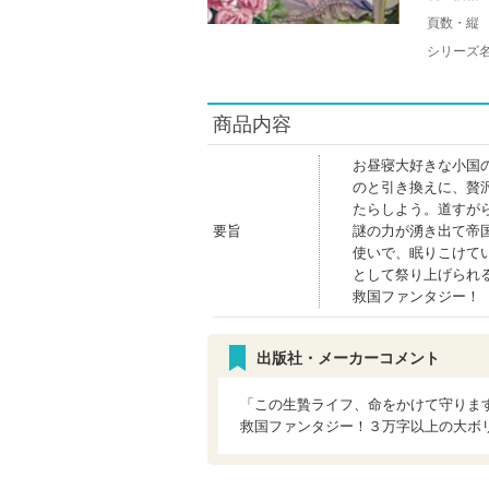
頁数・縦
シリーズ
商品内容
お昼寝大好きな小国
のと引き換えに、贅
たらしよう。道すが
要旨
謎の力が湧き出て帝
使いで、眠りこけて
として祭り上げられ
救国ファンタジー！
出版社・メーカーコメント
「この生贄ライフ、命をかけて守りま
救国ファンタジー！３万字以上の大ボ