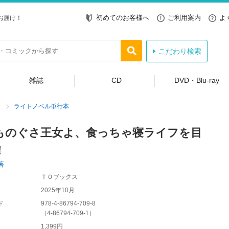
初めてのお客様へ
ご利用案内
よ
お届け！
こだわり検索
雑誌
CD
DVD・Blu-ray
ライトノベル単行本
ものぐさ王女よ、食っちゃ寝ライフを目
！
著
ＴＯブックス
2025年10月
ド
978-4-86794-709-8
（
4-86794-709-1
）
1,399円