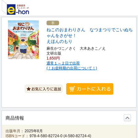
ねこのおまわりさん なつまつりでこいぬち
ゃんをさがせ！
えほんのもり
麻生かづこ／さく 大木あきこ／え
文研出版
1,650円
通常１～２日で出荷
(！お盆時期の出荷について！)
商品情報
出版年月：
2025年8月
ISBNコード：
978-4-580-82724-0
(
4-580-82724-4
)