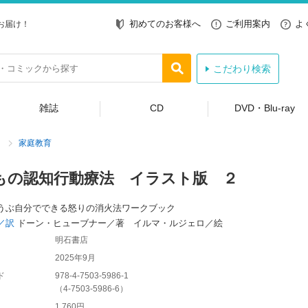
初めてのお客様へ
ご利用案内
よ
お届け！
こだわり検索
雑誌
CD
DVD・Blu-ray
家庭教育
もの認知行動療法 イラスト版 ２
うぶ自分でできる怒りの消火法ワークブック
／訳
ドーン・ヒューブナー／著 イルマ・ルジェロ／絵
明石書店
2025年9月
ド
978-4-7503-5986-1
（
4-7503-5986-6
）
1,760円