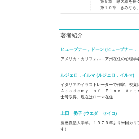
第９章 導火線を長
第１０章 きみなら
著者紹介
ヒューブナー，ドーン (ヒューブナー
アメリカ・カリフォルニア州在住の心理学
ルジェロ，イルマ (ルジェロ，イルマ
イタリアのイラストレーターで作家。視覚
Ａｃａｄｅｍｙ ｏｆ Ｆｉｎｅ Ａｒｔ
士号取得。現在はローマ在住
上田 勢子 (ウエダ セイコ)
慶應義塾大学卒。１９７９年より米国カリ
す）