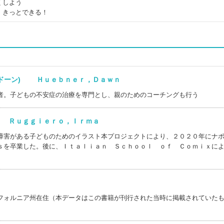
くしよう
、きっとできる！
，ドーン) Ｈｕｅｂｎｅｒ，Ｄａｗｎ
者。子どもの不安症の治療を専門とし、親のためのコーチングも行う
) Ｒｕｇｇｉｅｒｏ，Ｉｒｍａ
障害がある子どものためのイラスト本プロジェクトにより、２０２０年にナ
ｓを卒業した。後に、Ｉｔａｌｉａｎ Ｓｃｈｏｏｌ ｏｆ Ｃｏｍｉｘに
フォルニア州在住（本データはこの書籍が刊行された当時に掲載されていた