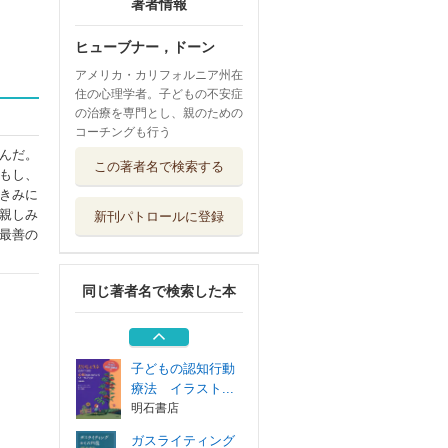
著者情報
ヒューブナー，ドーン
アメリカ・カリフォルニア州在
住の心理学者。子どもの不安症
の治療を専門とし、親のための
コーチングも行う
トランスジェンダ
んだ。
この著者名で検索する
ー男性のきみへ...
もし、
明石書店
きみに
親しみ
新刊パトロールに登録
私はアセクシュア
最善の
ル 自分らしさ...
明石書店
同じ著者名で検索した本
女性から虐待され
ている男性へ ...
明石書店
子どもの認知行動
療法 イラスト...
明石書店
ガスライティング