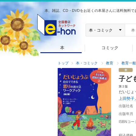
本、雑誌、CD・DVDをお近くの本屋さんに送料無料で
本
コミック
トップ
本・コミック
教育
教育一般
子ど
第２版
だいじょ
上田勢子
出版社名
出版年月
ISBNコー
税込価格