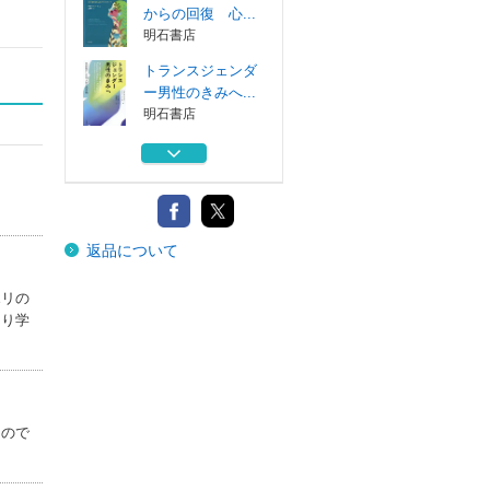
からの回復 心...
明石書店
トランスジェンダ
ー男性のきみへ...
明石書店
私はアセクシュア
ル 自分らしさ...
明石書店
女性から虐待され
返品について
ている男性へ ...
明石書店
ポリの
子どもの認知行動
より学
療法 イラスト...
明石書店
ガスライティング
からの回復 心...
明石書店
もので
トランスジェンダ
ー男性のきみへ...