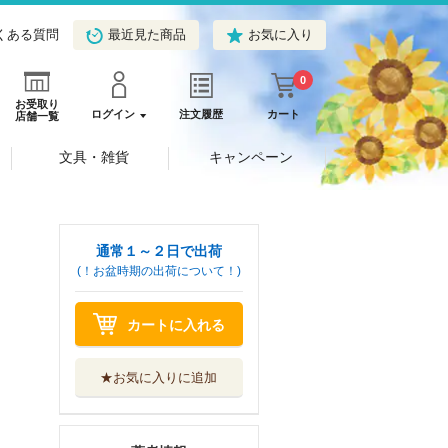
くある質問
最近見た商品
お気に入り
0
お受取り
ログイン
注文履歴
カート
店舗一覧
文具・雑貨
キャンペーン
通常１～２日で出荷
(！お盆時期の出荷について！)
カートに入れる
★お気に入りに追加