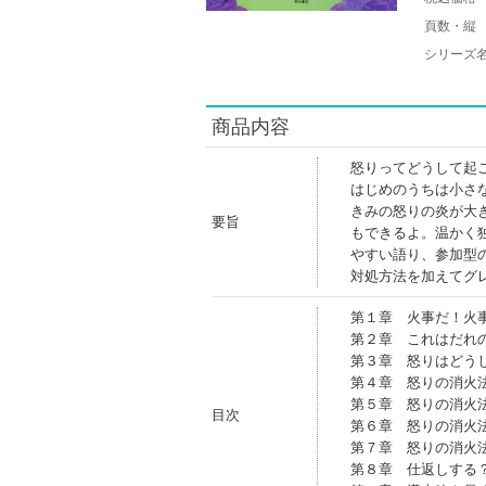
頁数・縦
シリーズ
商品内容
怒りってどうして起
はじめのうちは小さ
きみの怒りの炎が大
要旨
もできるよ。温かく
やすい語り、参加型
対処方法を加えてグ
第１章 火事だ！火
第２章 これはだれ
第３章 怒りはどう
第４章 怒りの消火
第５章 怒りの消火
目次
第６章 怒りの消火
第７章 怒りの消火
第８章 仕返しする