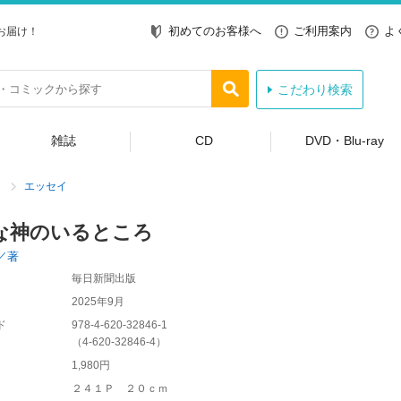
初めてのお客様へ
ご利用案内
よ
お届け！
こだわり検索
雑誌
CD
DVD・Blu-ray
エッセイ
な神のいるところ
／著
毎日新聞出版
2025年9月
ド
978-4-620-32846-1
（
4-620-32846-4
）
1,980円
２４１Ｐ ２０ｃｍ