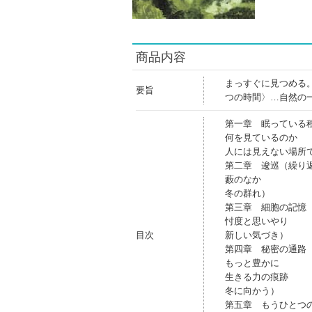
商品内容
まっすぐに見つめる
要旨
つの時間〉…自然の
第一章 眠っている
何を見ているのか
人には見えない場所
第二章 逡巡（繰り
藪のなか
冬の群れ）
第三章 細胞の記憶
忖度と思いやり
目次
新しい気づき）
第四章 秘密の通路
もっと豊かに
生きる力の痕跡
冬に向かう）
第五章 もうひとつ