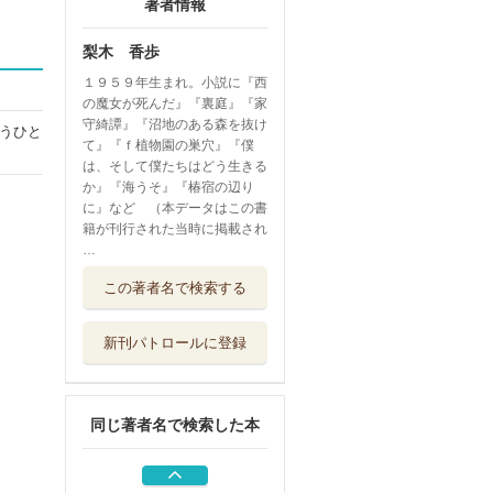
著者情報
梨木 香歩
１９５９年生まれ。小説に『西
の魔女が死んだ』『裏庭』『家
守綺譚』『沼地のある森を抜け
うひと
て』『ｆ植物園の巣穴』『僕
は、そして僕たちはどう生きる
か』『海うそ』『椿宿の辺り
に』など （本データはこの書
籍が刊行された当時に掲載され
…
野山花花図譜
この著者名で検索する
淡交社
新刊パトロールに登録
山がめざめて
ひさかたチャイ...
同じ著者名で検索した本
ブランコ
岩波書店