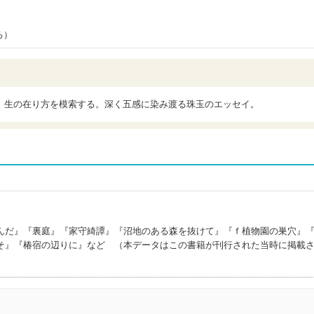
ろ）
、生の在り方を模索する。深く五感に染み渡る珠玉のエッセイ。
んだ』『裏庭』『家守綺譚』『沼地のある森を抜けて』『ｆ植物園の巣穴』
そ』『椿宿の辺りに』など （本データはこの書籍が刊行された当時に掲載