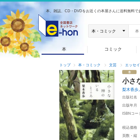
本、雑誌、CD・DVDをお近くの本屋さんに送料無料で
本
コミック
トップ
本・コミック
文芸
エッセイ
小さ
梨木香歩
出版社名
出版年月
ISBNコー
税込価格
頁数・縦