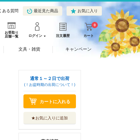
くある質問
最近見た商品
お気に入り
0
お受取り
ログイン
注文履歴
カート
店舗一覧
文具・雑貨
キャンペーン
通常１～２日で出荷
(！お盆時期の出荷について！)
カートに入れる
★お気に入りに追加