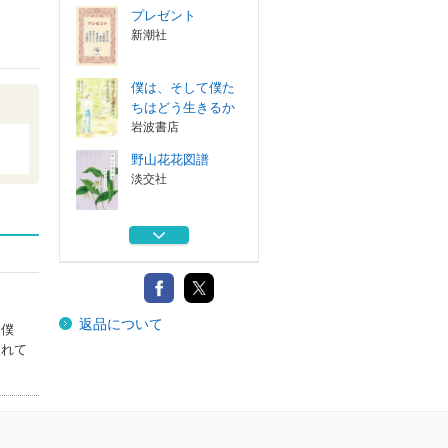
プレゼント
新潮社
僕は、そして僕た
ちはどう生きるか
岩波書店
野山花花図譜
淡交社
山がめざめて
ひさかたチャイ...
ブランコ
返品について
岩波書店
『僕
されて
プレゼント
新潮社
僕は、そして僕た