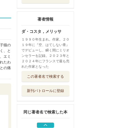
著者情報
ダ・コスタ，メリッサ
１９９０年生まれ。作家。２０
１９年に『空、はてしない青』
子猫の
でデビューし、瞬く間にミリオ
く、と
ンセラーを記録。２０２３年と
、エミ
２０２４年にフランスで最も売
れたわ
れた作家となった
との痛
エコロジー社会主
この著者名で検索する
義に向けて 世...
みすず書房
新刊パトロールに登録
空、はてしない青
上
講談社
同じ著者名で検索した本
黒帯の映画人 柔
道と映画に捧げ...
カンゼン