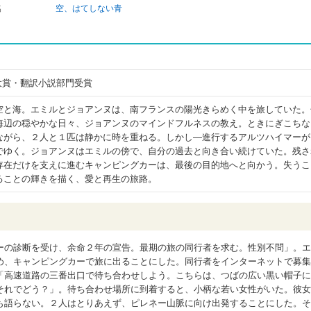
名
空、はてしない青
本屋大賞・翻訳小説部門受賞
空と海。エミルとジョアンヌは、南フランスの陽光きらめく中を旅していた。
海辺の穏やかな日々、ジョアンヌのマインドフルネスの教え。ときにぎこちな
ながら、２人と１匹は静かに時を重ねる。しかし―進行するアルツハイマーが
でゆく。ジョアンヌはエミルの傍で、自分の過去と向き合い続けていた。残さ
存在だけを支えに進むキャンピングカーは、最後の目的地へと向かう。失うこ
ることの輝きを描く、愛と再生の旅路。
ーの診断を受け、余命２年の宣告。最期の旅の同行者を求む。性別不問」。エ
め、キャンピングカーで旅に出ることにした。同行者をインターネットで募集
「高速道路の三番出口で待ち合わせしよう。こちらは、つばの広い黒い帽子に
それでどう？」。待ち合わせ場所に到着すると、小柄な若い女性がいた。彼女
も語らない。２人はとりあえず、ピレネー山脈に向け出発することにした。そ