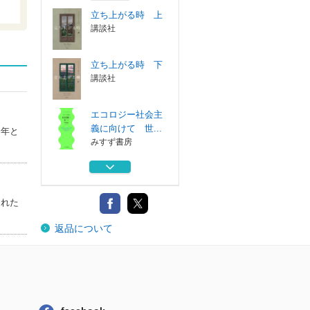
立ち上がる時 上
講談社
立ち上がる時 下
講談社
エコロジー社会主
義に向けて 世...
３年と
みすず書房
空、はてしない青
上
講談社
された
黒帯の映画人 柔
返品について
道と映画に捧げ...
カンゼン
立ち上がる時 上
講談社