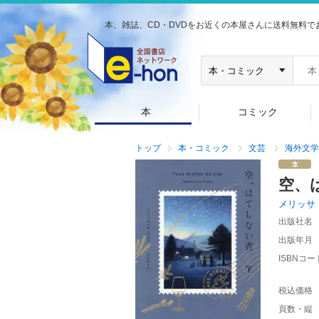
本、雑誌、CD・DVDをお近くの本屋さんに送料無料で
本
コミック
トップ
本・コミック
文芸
海外文学
空、
メリッサ
出版社名
出版年月
ISBNコー
税込価格
頁数・縦