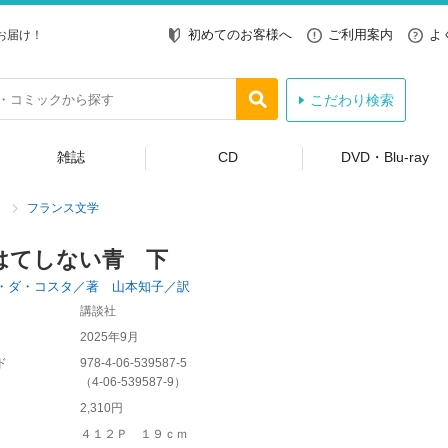
初めてのお客様へ
ご利用案内
よ
お届け！
こだわり検索
雑誌
CD
DVD・Blu-ray
フランス文学
はてしない青 下
・ダ・コスタ／著 山本知子／訳
講談社
2025年9月
ド
978-4-06-539587-5
（
4-06-539587-9
）
2,310円
４１２Ｐ １９ｃｍ