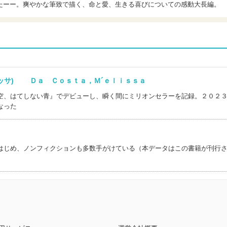
たーー。爽やかな筆致で描く、命と愛、生きる喜びについての感動大長編。
リッサ) Ｄａ Ｃｏｓｔａ，Ｍ´ｅｌｉｓｓａ
空、はてしない青』でデビューし、瞬く間にミリオンセラーを記録。２０２
なった
はじめ、ノンフィクションも多数手がけている（本データはこの書籍が刊行