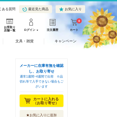
くある質問
最近見た商品
お気に入り
0
お受取り
ログイン
注文履歴
カート
店舗一覧
文具・雑貨
キャンペーン
メーカーに在庫有無を確認
し、お取り寄せ
通常1週間~4週間で出荷 ※品
切れ等で入手できない場合もご
ざいます
カートに入れる
（お取り寄せ）
★お気に入りに追加