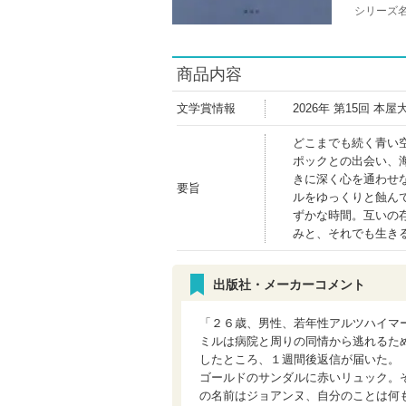
シリーズ
商品内容
文学賞情報
2026年 第15回 
どこまでも続く青い
ポックとの出会い、
きに深く心を通わせ
要旨
ルをゆっくりと蝕ん
ずかな時間。互いの
みと、それでも生き
出版社・メーカーコメント
「２６歳、男性、若年性アルツハイマ
ミルは病院と周りの同情から逃れるた
したところ、１週間後返信が届いた。
ゴールドのサンダルに赤いリュック。
の名前はジョアンヌ、自分のことは何