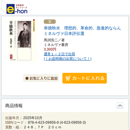
幸徳秋水 理想的、革命的、急進的ならん
ミネルヴァ日本評伝選
馬渕浩二／著
ミネルヴァ書房
3,300円
通常１～２日で出荷
(！お盆時期の出荷について！)
商品情報
出版年月：
2025年10月
ISBNコード：
978-4-623-09956-6
(
4-623-09956-3
)
頁数・縦：
２４８，７Ｐ ２０ｃｍ