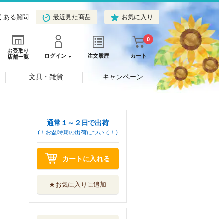
くある質問
最近見た商品
お気に入り
0
お受取り
ログイン
注文履歴
カート
店舗一覧
文具・雑貨
キャンペーン
通常１～２日で出荷
(！お盆時期の出荷について！)
カートに入れる
★お気に入りに追加
“ただ使う”だけ
じゃない！ゼロ...
工学社