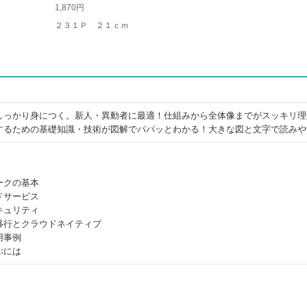
1,870円
２３１Ｐ ２１ｃｍ
しっかり身につく。新人・異動者に最適！仕組みから全体像までがスッキリ理
するための基礎知識・技術が図解でパパッとわかる！大きな図と文字で読みや
ークの基本
ドサービス
キュリティ
移行とクラウドネイティブ
用事例
ぶには