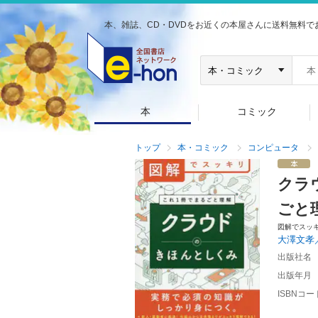
本、雑誌、CD・DVDをお近くの本屋さんに送料無料で
本
コミック
トップ
本・コミック
コンピュータ
クラ
ごと
図解でスッ
大澤文孝
出版社名
出版年月
ISBNコー