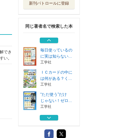
新刊パトロールに登録
技術の波に乗り遅
れない！すべて...
工学社
同じ著者名で検索した本
業界と仕事の流れ
がわかる！ＩＴ...
工学社
毎日使っているの
解でき
に実は知らない...
すい。
工学社
ＩＣカードの中に
は何がある？く...
工学社
“ただ使う”だけ
じゃない！ゼロ...
工学社
技術の波に乗り遅
れない！すべて...
工学社