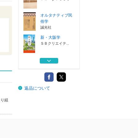
オルタナティブ民
俗学
誠光社
新・大阪学
ＳＢクリエイテ...
会社と社会の読書
会
黒鳥社
傍流の巨人渋沢敬
返品について
三 民俗と実業...
現代書館
取り組
老いに追われて
ｒｎ ｐｒｅｓｓ
オルタナティブ民
俗学