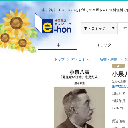
本、雑誌、CD・DVDをお近くの本屋さんに送料無料で
本
コミック
トップ
本・コミック
新書・選書
教
小泉
光文社新書
畑中章宏
出版社名
出版年月
ISBNコー
税込価格