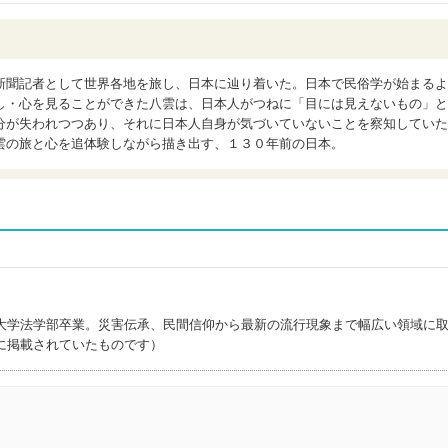
新聞記者として世界各地を旅し、日本に辿り着いた。日本で民俗学が始まるよ
し・心を見ることができた八雲は、日本人がつねに「目には見えないもの」と
分が失われつつあり、それに日本人自身が気づいていないことを察知していた
雲の旅と心を追体験しながら描き出す、１３０年前の日本。
大学法学部卒業。災害伝承、民間信仰から最新の流行現象まで幅広い領域に
に掲載されていたものです）