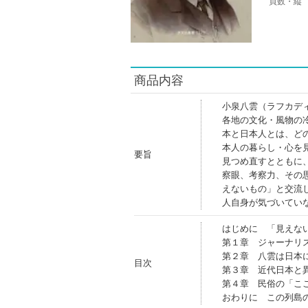
頁数・縦
商品内容
小泉八雲（ラフカデ
各地の文化・風物の
本と日本人とは、ど
本人の暮らし・心を
要旨
見つめ直すとともに
察眼、考察力、その
えないもの」と交流
人自身が気づいてい
はじめに 「見えな
第１章 ジャーナリ
第２章 八雲は日本
目次
第３章 近代日本と
第４章 民俗の「こ
おわりに この列島