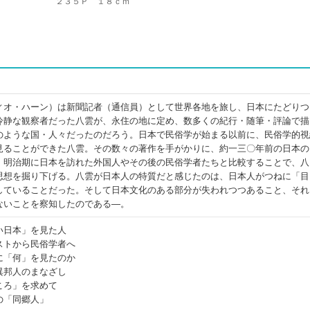
２３５Ｐ １８ｃｍ
ィオ・ハーン）は新聞記者（通信員）として世界各地を旅し、日本にたどりつ
冷静な観察者だった八雲が、永住の地に定め、数多くの紀行・随筆・評論で描
のような国・人々だったのだろう。日本で民俗学が始まる以前に、民俗学的視
見ることができた八雲。その数々の著作を手がかりに、約一三〇年前の日本の
、明治期に日本を訪れた外国人やその後の民俗学者たちと比較することで、八
思想を掘り下げる。八雲が日本人の特質だと感じたのは、日本人がつねに「目
していることだった。そして日本文化のある部分が失われつつあること、それ
ないことを察知したのである―。
い日本」を見た人
ストから民俗学者へ
に「何」を見たのか
異邦人のまなざし
ころ」を求めて
の「同郷人」