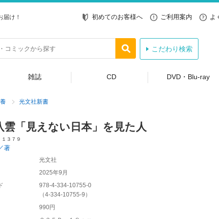
初めてのお客様へ
ご利用案内
よ
お届け！
こだわり検索
雑誌
CD
DVD・Blu-ray
養
光文社新書
八雲「見えない日本」を見た人
 １３７９
／著
光文社
2025年9月
ド
978-4-334-10755-0
（
4-334-10755-9
）
990円