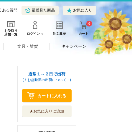
くある質問
最近見た商品
お気に入り
0
お受取り
ログイン
注文履歴
カート
店舗一覧
文具・雑貨
キャンペーン
通常１～２日で出荷
(！お盆時期の出荷について！)
カートに入れる
★お気に入りに追加