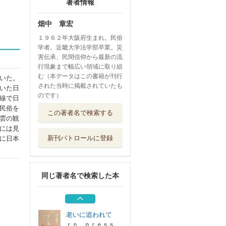
著者情報
畑中 章宏
１９６２年大阪府生まれ。民俗
学者。近畿大学法学部卒業。災
害伝承、民間信仰から最新の流
行現象まで幅広い領域に取り組
む（本データはこの書籍が刊行
いた。
された当時に掲載されていたも
いた日
のです）
線で日
新・大阪学
民俗を
この著者名で検索する
ＳＢクリエイテ...
雲の観
には見
新刊パトロールに登録
に日本
会社と社会の読書
会
黒鳥社
同じ著者名で検索した本
傍流の巨人渋沢敬
三 民俗と実業...
現代書館
老いに追われて
ｒｎ ｐｒｅｓｓ