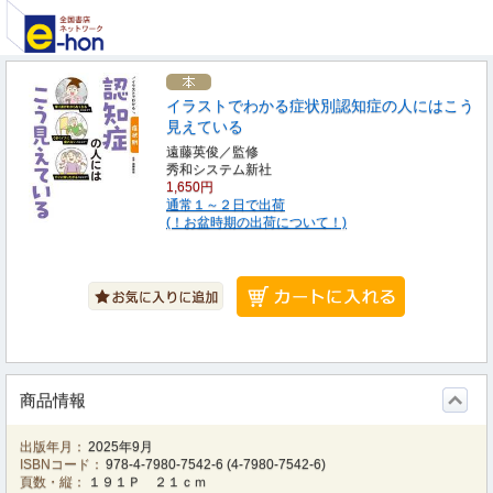
イラストでわかる症状別認知症の人にはこう
見えている
遠藤英俊／監修
秀和システム新社
1,650円
通常１～２日で出荷
(！お盆時期の出荷について！)
商品情報
出版年月：
2025年9月
ISBNコード：
978-4-7980-7542-6
(
4-7980-7542-6
)
頁数・縦：
１９１Ｐ ２１ｃｍ