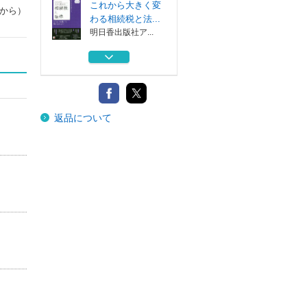
これから大きく変
から）
わる相続税と法...
明日香出版社ア...
これから大きく変
わる相続税と法...
明日香出版社ア...
脳を学ぶ ３
返品について
協同医書出版社
近代日本のピアノ
の普及 書店・...
港の人
民法改正で相続が
大きく変わる！！
明日香出版社マ...
これから大きく変
わる相続税と法...
明日香出版社ア...
これから大きく変