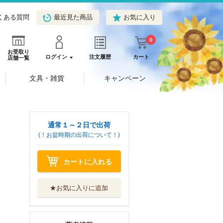
くある質問
最近見た商品
お気に入り
0
お受取り
ログイン
注文履歴
カート
店舗一覧
文具・雑貨
キャンペーン
通常１～２日で出荷
(！お盆時期の出荷について！)
カートに入れる
★お気に入りに追加