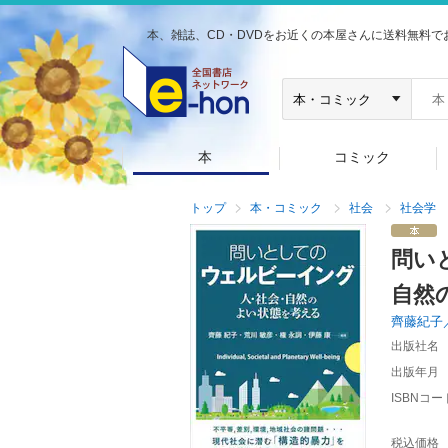
本、雑誌、CD・DVDをお近くの本屋さんに送料無料で
本
コミック
トップ
本・コミック
社会
社会学
問い
自然
齊藤紀子
出版社名
出版年月
ISBNコー
税込価格