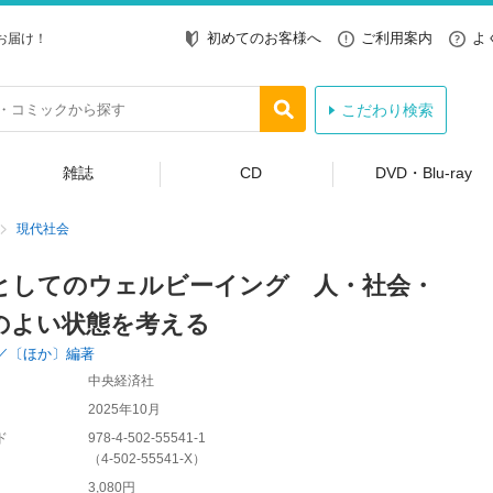
初めてのお客様へ
ご利用案内
よ
お届け！
こだわり検索
雑誌
CD
DVD・Blu-ray
現代社会
としてのウェルビーイング 人・社会・
のよい状態を考える
／〔ほか〕編著
中央経済社
2025年10月
ド
978-4-502-55541-1
（
4-502-55541-X
）
3,080円