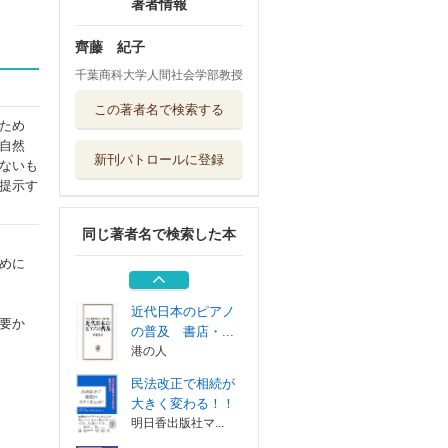
著者情報
齊藤 紀子
千葉商科大学人間社会学部教授
これから大きく変
この著者名で検索する
わる相続税と法...
ため
明日香出版社ア...
自然
新刊パトロールに登録
ないも
これから大きく変
提示す
わる相続税と法...
明日香出版社ア...
同じ著者名で検索した本
脳を学ぶ ３
協同医書出版社
めに
近代日本のピアノ
要か
の普及 書店・...
港の人
民法改正で相続が
大きく変わる！！
明日香出版社マ...