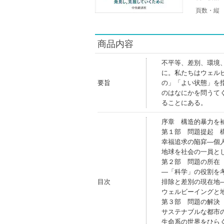
頁数・縦
商品内容
不平等、差別、環境
に。私たちはウェル
要旨
の」「よい状態」を
のはなにかを問うて
ることにある。
序章 構造的暴力を
第１部 問題提起 
幸福追求の陥穽―個
地球を社会の一員と
第２部 問題の所在
―「科学」の役割を
目次
排除と差別の現在地
ウェルビーイングと
第３部 問題の解決
サステナブルな都市
生命系の世界をひら