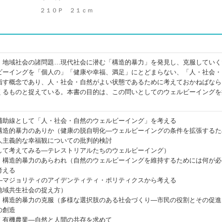
２１０Ｐ ２１ｃｍ
、地域社会の諸問題…現代社会に潜む「構造的暴力」を発見し、克服していく
ビーイングを「個人の」「健康や幸福、満足」にとどまらない、「人・社会・
指す概念であり、人・社会・自然がよい状態であるために考えておかねばなら
くるものと捉えている。本書の目的は、この問いとしてのウェルビーイングを
補助線として「人・社会・自然のウェルビーイング」を考える
構造的暴力のありか（健康の脱自明化―ウェルビーイングの条件を拡張するた
人主義的な幸福観についての批判的検討
して考えてみる―テレストリアルたちのウェルビーイング）
 構造的暴力のあらわれ（自然のウェルビーイングを維持するためには何が必
考える
―マジョリティのアイデンティティ・ポリティクスから考える
地域共生社会の捉え方）
 構造的暴力の克服（多様な選択肢のある社会づくり―市民の役割とその促進
の創造
く有機農業―自然と人間の共存を求めて