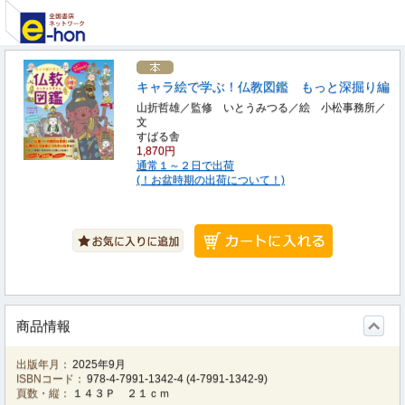
キャラ絵で学ぶ！仏教図鑑 もっと深掘り編
山折哲雄／監修 いとうみつる／絵 小松事務所／
文
すばる舎
1,870円
通常１～２日で出荷
(！お盆時期の出荷について！)
商品情報
出版年月：
2025年9月
ISBNコード：
978-4-7991-1342-4
(
4-7991-1342-9
)
頁数・縦：
１４３Ｐ ２１ｃｍ