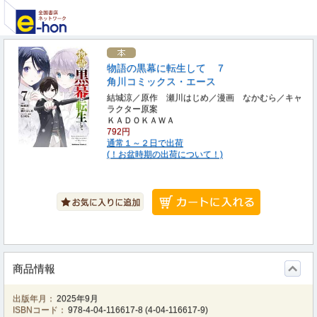
物語の黒幕に転生して ７
角川コミックス・エース
結城涼／原作 瀬川はじめ／漫画 なかむら／キャ
ラクター原案
ＫＡＤＯＫＡＷＡ
792円
通常１～２日で出荷
(！お盆時期の出荷について！)
商品情報
出版年月：
2025年9月
ISBNコード：
978-4-04-116617-8
(
4-04-116617-9
)