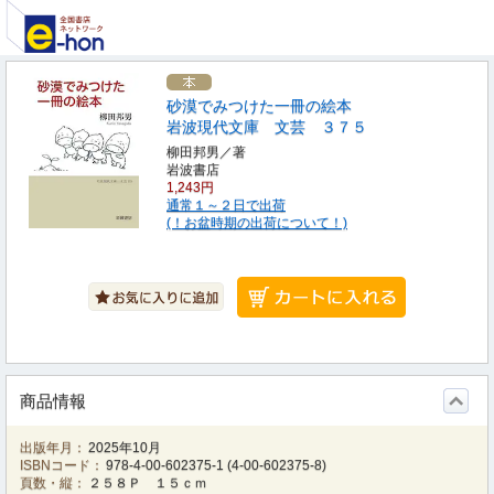
砂漠でみつけた一冊の絵本
岩波現代文庫 文芸 ３７５
柳田邦男／著
岩波書店
1,243円
通常１～２日で出荷
(！お盆時期の出荷について！)
商品情報
出版年月：
2025年10月
ISBNコード：
978-4-00-602375-1
(
4-00-602375-8
)
頁数・縦：
２５８Ｐ １５ｃｍ