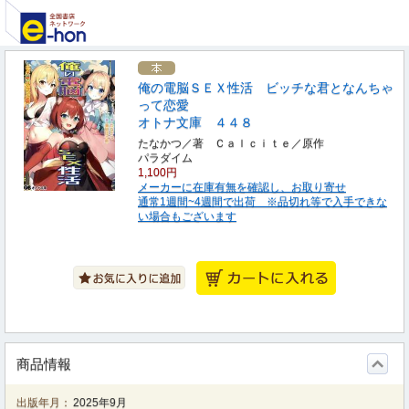
俺の電脳ＳＥＸ性活 ビッチな君となんちゃ
って恋愛
オトナ文庫 ４４８
たなかつ／著 Ｃａｌｃｉｔｅ／原作
パラダイム
1,100円
メーカーに在庫有無を確認し、お取り寄せ
通常1週間~4週間で出荷 ※品切れ等で入手できな
い場合もございます
商品情報
出版年月：
2025年9月