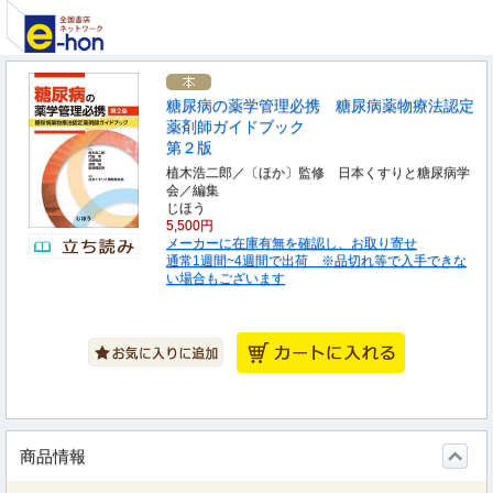
糖尿病の薬学管理必携 糖尿病薬物療法認定
薬剤師ガイドブック
第２版
植木浩二郎／〔ほか〕監修 日本くすりと糖尿病学
会／編集
じほう
5,500円
メーカーに在庫有無を確認し、お取り寄せ
通常1週間~4週間で出荷 ※品切れ等で入手できな
い場合もございます
商品情報