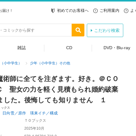
初めてのお客様へ
ご利用案内
よ
お届け！
こだわり検索
雑誌
CD
DVD・Blu-ray
（小中学生）
少年（小中学生）その他
魔術師に全てを注ぎます。好き。＠ＣＯ
Ｃ 聖女の力を軽く見積もられ婚約破棄
ました。後悔しても知りません １
ミックス
 日向雪／原作 瑛来イチ／構成
ＴＯブックス
2025年10月