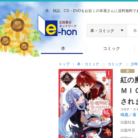
本、雑誌、CD・DVDをお近くの本屋さんに送料無料で
本
コミック
トップ
本・コミック
コミック
少年
紅の
ＭＩ
され
コロナ・コ
鳴鹿／著
出版社名
出版年月