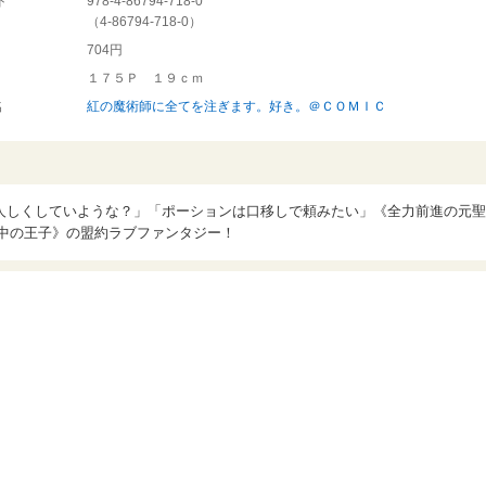
ド
978-4-86794-718-0
（
4-86794-718-0
）
704円
１７５Ｐ １９ｃｍ
名
紅の魔術師に全てを注ぎます。好き。＠ＣＯＭＩＣ
人しくしていような？」「ポーションは口移しで頼みたい」《全力前進の元聖
活中の王子》の盟約ラブファンタジー！