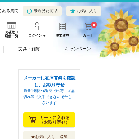
くある質問
最近見た商品
お気に入り
0
お受取り
ログイン
注文履歴
カート
店舗一覧
文具・雑貨
キャンペーン
メーカーに在庫有無を確認
し、お取り寄せ
通常1週間~4週間で出荷 ※品
切れ等で入手できない場合もご
ざいます
カートに入れる
（お取り寄せ）
★お気に入りに追加