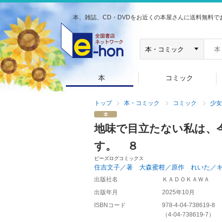
本、雑誌、CD・DVDをお近くの本屋さんに送料無料で
本
コミック
トップ
本・コミック
コミック
少女
地味で目立たない私は、
す。 ８
ビーズログコミックス
住吉文子／著 大森蜜柑／原作 れいた／
出版社名
ＫＡＤＯＫＡＷＡ
出版年月
2025年10月
ISBNコード
978-4-04-738619-8
（
4-04-738619-7
）