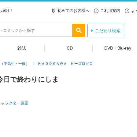
初めてのお客様へ
ご利用案内
よ
お届け！
こだわり検索
雑誌
CD
DVD・Blu-ray
（中高生・一般）
ＫＡＤＯＫＡＷＡ ビーズログＣ
今日で終わりにしま
キャラクター原案