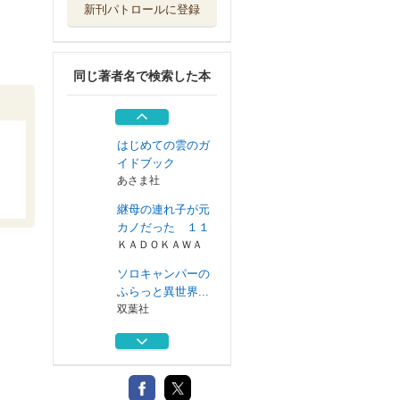
新刊パトロールに登録
Ｆａｔｅ／Ｇｒａ
ｎｄ Ｏｒｄｅ...
講談社
同じ著者名で検索した本
チャックの数奇な
人生 イフ・イ...
文藝春秋
はじめての雲のガ
イドブック
あさま社
継母の連れ子が元
カノだった １１
ＫＡＤＯＫＡＷＡ
ソロキャンパーの
ふらっと異世界...
双葉社
Ｆａｔｅ／Ｇｒａ
ｎｄ Ｏｒｄｅ...
講談社