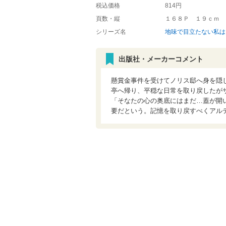
税込価格
814円
頁数・縦
１６８Ｐ １９ｃｍ
シリーズ名
地味で目立たない私は
出版社・メーカーコメント
懸賞金事件を受けてノリス邸へ身を隠
亭へ帰り、平穏な日常を取り戻したが
「そなたの心の奥底にはまだ…蓋が開
要だという。記憶を取り戻すべくアル