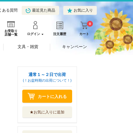
くある質問
最近見た商品
お気に入り
0
お受取り
ログイン
注文履歴
カート
店舗一覧
文具・雑貨
キャンペーン
通常１～２日で出荷
(！お盆時期の出荷について！)
カートに入れる
★お気に入りに追加
ソロキャンパーの
ふらっと異世界...
双葉社