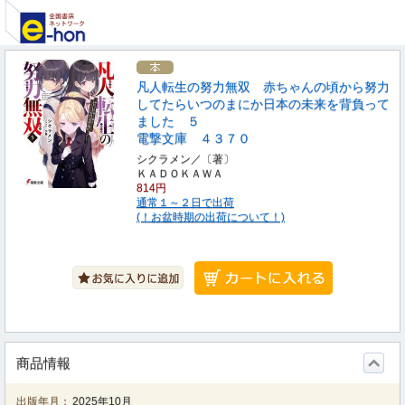
凡人転生の努力無双 赤ちゃんの頃から努力
してたらいつのまにか日本の未来を背負って
ました ５
電撃文庫 ４３７０
シクラメン／〔著〕
ＫＡＤＯＫＡＷＡ
814円
通常１～２日で出荷
(！お盆時期の出荷について！)
商品情報
出版年月：
2025年10月