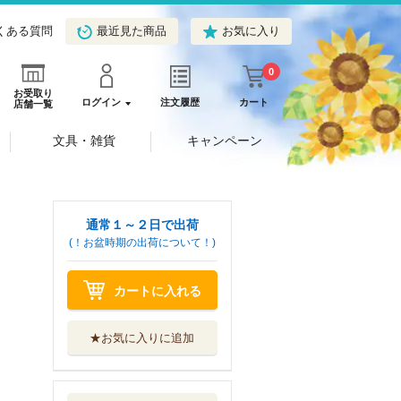
くある質問
最近見た商品
お気に入り
0
お受取り
ログイン
注文履歴
カート
店舗一覧
文具・雑貨
キャンペーン
通常１～２日で出荷
(！お盆時期の出荷について！)
カートに入れる
★お気に入りに追加
鴨川ホルモー
ＫＡＤＯＫＡＷＡ