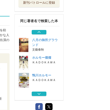
新刊パトロールに登録
ザ・エッセイ万博
ポプラ社
同じ著者名で検索した本
あの子とＯ
新潮社
を紡
かな人
八月の御所グラウ
出演の
ンド
文藝春秋
ホルモー燦燦
ＫＡＤＯＫＡＷＡ
活
鴨川ホルモー
ＫＡＤＯＫＡＷＡ
ザ・エッセイ万博
ポプラ社
新