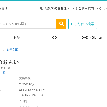
初めてのお客様へ
ご利用案内
よ
お届け！
こだわり検索
雑誌
CD
DVD・Blu-ray
文春文庫
のおもい
ま２４－８
／著
文藝春秋
2025年10月
ド
978-4-16-792431-7
（
4-16-792431-5
）
781円