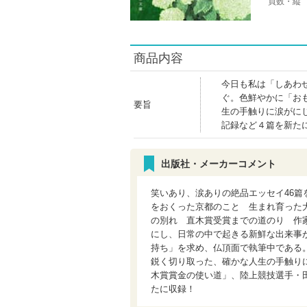
頁数・縦
商品内容
今日も私は「しあわ
ぐ。色鮮やかに「お
要旨
生の手触りに涙がに
記録など４篇を新た
出版社・メーカーコメント
笑いあり、涙ありの絶品エッセイ46
をおくった京都のこと 生まれ育った
の別れ 直木賞受賞までの道のり 作
にし、日常の中で起きる新鮮な出来事
持ち」を求め、仏頂面で執筆中である
鋭く切り取った、確かな人生の手触り
木賞賞金の使い道」、陸上競技選手・
たに収録！