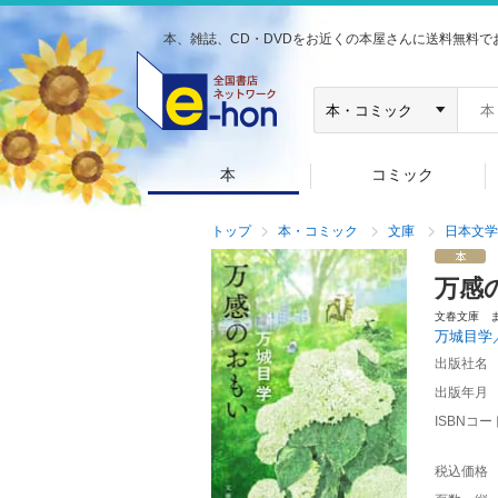
本、雑誌、CD・DVDをお近くの本屋さんに送料無料で
本
コミック
トップ
本・コミック
文庫
日本文学
万感
文春文庫 
万城目学
出版社名
出版年月
ISBNコー
税込価格