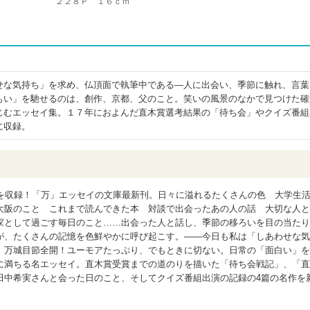
２２８Ｐ １６ｃｍ
せな気持ち」を求め、仏頂面で執筆中である―人に出会い、季節に触れ、言葉
もい」を馳せるのは、創作、京都、父のこと。笑いの風景のなかで見つけた確
じむエッセイ集。１７年におよんだ直木賞選考結果の「待ち会」やクイズ番組
に収録。
篇を収録！「万」エッセイの文庫最新刊。日々に溢れるたくさんの色 大学生
大阪のこと これまで読んできた本 対談で出会ったあの人の話 大切な人と
家として過ごす毎日のこと……出会った人と話し、季節の移ろいを目の当たり
が、たくさんの記憶を色鮮やかに呼び起こす。――今日も私は「しあわせな気
。万城目節全開！ユーモアたっぷり、でもときに切ない。日常の「面白い」を
に満ちる名エッセイ。直木賞受賞までの道のりを描いた「待ち会戦記」、「直
田中希実さんと会った日のこと、そしてクイズ番組出演の記録の4篇の名作を