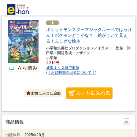
ポケットモンスターマジックルーペではっけ
ん！ポケモンどこかな？ 絵がういて見え
る！ふしぎな絵本
小学館集英社プロダクション／イラスト・監修 沖
田環／問題作成・デザイン
小学館
1,210円
通常１～２日で出荷
(！お盆時期の出荷について！)
商品情報
出版年月：
2025年10月