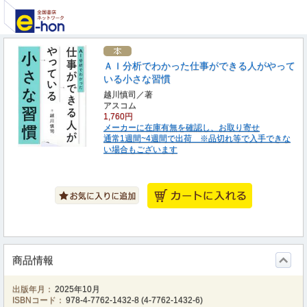
ＡＩ分析でわかった仕事ができる人がやって
いる小さな習慣
越川慎司／著
アスコム
1,760円
メーカーに在庫有無を確認し、お取り寄せ
通常1週間~4週間で出荷 ※品切れ等で入手できな
い場合もございます
商品情報
出版年月：
2025年10月
ISBNコード：
978-4-7762-1432-8
(
4-7762-1432-6
)