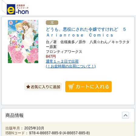
どうも、悪役にされた令嬢ですけれど ５
Ａｒｉａｎｒｏｓｅ Ｃｏｍｉｃｓ
台／著 佐槻奏多／原作 八美☆わん／キャラクタ
ー原案
フロンティアワークス
847円
通常１～２日で出荷
(！お盆時期の出荷について！)
商品情報
出版年月：
2025年10月
ISBNコード：
978-4-86657-885-9
(
4-86657-885-8
)