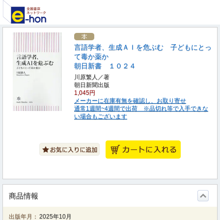
言語学者、生成ＡＩを危ぶむ 子どもにとっ
て毒か薬か
朝日新書 １０２４
川原繁人／著
朝日新聞出版
1,045円
メーカーに在庫有無を確認し、お取り寄せ
通常1週間~4週間で出荷 ※品切れ等で入手できな
い場合もございます
商品情報
出版年月：
2025年10月