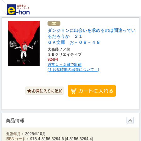
ダンジョンに出会いを求めるのは間違ってい
るだろうか ２１
ＧＡ文庫 お－０８－４８
大森藤ノ／著
ＳＢクリエイティブ
924円
通常１～２日で出荷
(！お盆時期の出荷について！)
商品情報
出版年月：
2025年10月
ISBNコード：
978-4-8156-3294-6
(
4-8156-3294-4
)