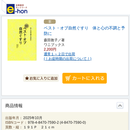
ベスト・オブ自然ぐすり 体と心の不調と予
防に
森田敦子／著
ワニブックス
2,200円
通常１～２日で出荷
(！お盆時期の出荷について！)
商品情報
出版年月：
2025年10月
ISBNコード：
978-4-8470-7590-2
(
4-8470-7590-0
)
頁数・縦：
１９１Ｐ ２１ｃｍ