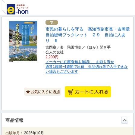
市民の暮らしを守る 高知市副市長・吉岡章
自治総研ブックレット ２９ 自治に人あ
り ６
吉岡章／著 飛田博史／〔ほか〕聞き手
公人の友社
2,200円
メーカーに在庫有無を確認し、お取り寄せ
通常1週間~4週間で出荷 ※品切れ等で入手できな
い場合もございます
商品情報
出版年月：
2025年10月