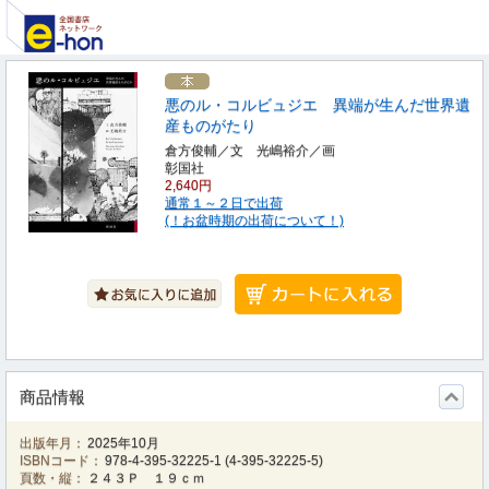
悪のル・コルビュジエ 異端が生んだ世界遺
産ものがたり
倉方俊輔／文 光嶋裕介／画
彰国社
2,640円
通常１～２日で出荷
(！お盆時期の出荷について！)
商品情報
出版年月：
2025年10月
ISBNコード：
978-4-395-32225-1
(
4-395-32225-5
)
頁数・縦：
２４３Ｐ １９ｃｍ