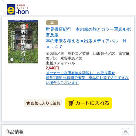
世界書店紀行 本の森の旅とカラー写真ルポ
普及版
本の未来を考える＝出版メディアパル Ｎ
ｏ．４７
金彦鎬／著 舘野〓／監修 山田智子／訳 宗実麻
美／訳 水谷幸惠／訳
出版メディアパル
2,640円
メーカーに在庫有無を確認し、お取り寄せ
通常1週間~4週間で出荷 ※品切れ等で入手できな
い場合もございます
商品情報