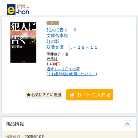
犯人に告ぐ ３
文庫合本版
紅の影
双葉文庫 し－２９－１１
雫井脩介／著
双葉社
1,430円
通常１～２日で出荷
(！お盆時期の出荷について！)
商品情報
出版年月：
2025年10月