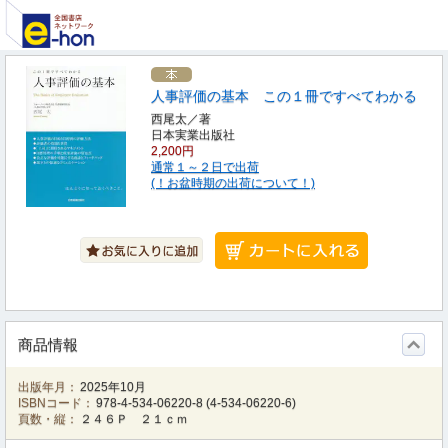
人事評価の基本 この１冊ですべてわかる
西尾太／著
日本実業出版社
2,200円
通常１～２日で出荷
(！お盆時期の出荷について！)
商品情報
出版年月：
2025年10月
ISBNコード：
978-4-534-06220-8
(
4-534-06220-6
)
頁数・縦：
２４６Ｐ ２１ｃｍ