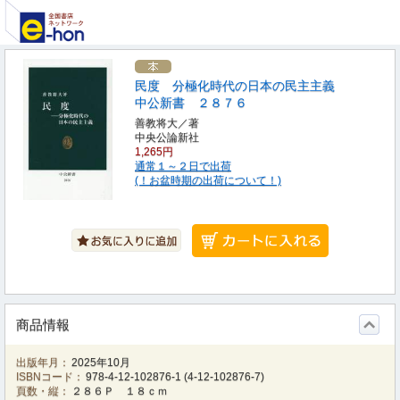
民度 分極化時代の日本の民主主義
中公新書 ２８７６
善教将大／著
中央公論新社
1,265円
通常１～２日で出荷
(！お盆時期の出荷について！)
商品情報
出版年月：
2025年10月
ISBNコード：
978-4-12-102876-1
(
4-12-102876-7
)
頁数・縦：
２８６Ｐ １８ｃｍ