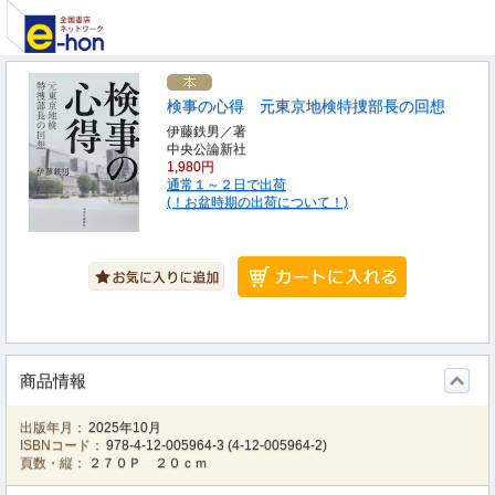
検事の心得 元東京地検特捜部長の回想
伊藤鉄男／著
中央公論新社
1,980円
通常１～２日で出荷
(！お盆時期の出荷について！)
商品情報
出版年月：
2025年10月
ISBNコード：
978-4-12-005964-3
(
4-12-005964-2
)
頁数・縦：
２７０Ｐ ２０ｃｍ