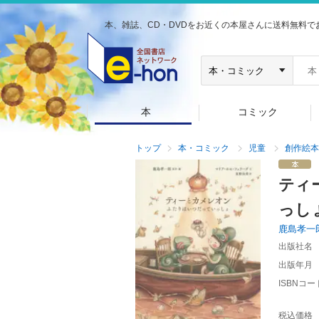
本、雑誌、CD・DVDをお近くの本屋さんに送料無料で
本
コミック
トップ
本・コミック
児童
創作絵本
ティ
っし
鹿島孝一
出版社名
出版年月
ISBNコー
税込価格