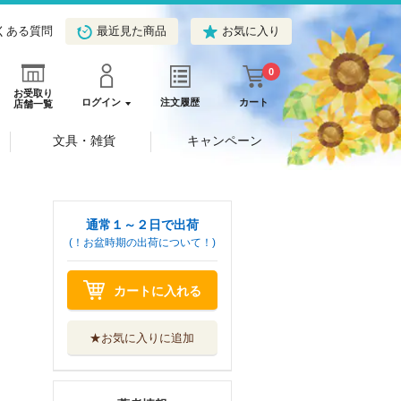
くある質問
最近見た商品
お気に入り
0
お受取り
ログイン
注文履歴
カート
店舗一覧
文具・雑貨
キャンペーン
通常１～２日で出荷
(！お盆時期の出荷について！)
カートに入れる
★お気に入りに追加