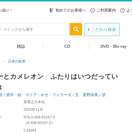
初めてのお客様へ
ご利用案内
よ
お届け！
こだわり検索
雑誌
CD
DVD・Blu-ray
日本の絵本
ーとカメレオン ふたりはいつだってい
ょ
郎／原作・絵 マリア・ホセ・フェラーダ／文 星野由美／訳
実業之日本社
2025年11月
ド
978-4-408-65167-5
（
4-408-65167-2
）
2,530円