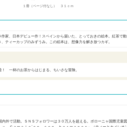
１冊（ページ付なし） ３１ｃｍ
本作家、日本デビュー作！スペインから届いた、とっておきの絵本。紅茶で動
き、ティーカップのみずうみ。この絵本は、想像力を解き放つカギ。
陸！ 一杯のお茶からはじまる、ちいさな冒険。
)
国内外で活動。ＳＮＳフォロワーは３０万人を超える。ボローニャ国際児童
 ｙ Ｃａｍａｌｅ´ｏｎ ｓｏｎ ｈｅｒｍａｎｏｓ』（ティーとカメレオ