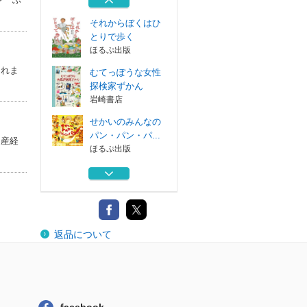
それからぼくはひ
とりで歩く
ほるぷ出版
これま
むてっぽうな女性
探検家ずかん
岩崎書店
せかいのみんなの
パン・パン・パ...
回産経
ほるぷ出版
パパはたいちょう
さんわたしはガ...
ＰＨＰ研究所
おんせんぽかぽか
返品について
岩崎書店
それからぼくはひ
とりで歩く
ほるぷ出版