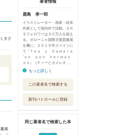
著者情報
鹿島 孝一郎
イラストレーター・画家・絵本
作家として国内外で活動。ＳＮ
Ｓフォロワーは３０万人を超え
くタク
る。ボローニャ国際児童図書展
を機に、２０１９年スペインに
て『Ｔｅａ ｙ Ｃａｍａｌｅ
´ｏｎ ｓｏｎ ｈｅｒｍａｎ
ｏｓ』（ティーとカメレオ …
もっと詳しく
せかいのみんなの
この著者名で検索する
パン・パン・パ...
ほるぷ出版
新刊パトロールに登録
パパはたいちょう
さんわたしはガ...
ＰＨＰ研究所
同じ著者名で検索した本
おんせんぽかぽか
図書展
岩崎書店
ン ふ