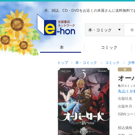
本、雑誌、CD・DVDをお近くの本屋さんに送料無料で
本
コミック
トップ
本・コミック
コミック
少年
オー
角川コミッ
丸山くが
出版社名
出版年月
ISBNコー
税込価格