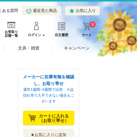
くある質問
最近見た商品
お気に入り
0
お受取り
ログイン
注文履歴
カート
店舗一覧
文具・雑貨
キャンペーン
メーカーに在庫有無を確認
し、お取り寄せ
通常1週間~4週間で出荷 ※品
切れ等で入手できない場合もご
ざいます
カートに入れる
（お取り寄せ）
★お気に入りに追加