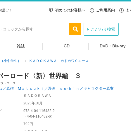
初めてのお客様へ
ご利用案内
よ
お届け！
こだわり検索
雑誌
CD
DVD・Blu-ray
（小中学生）
ＫＡＤＯＫＡＷＡ カドカワＣエース
バーロード〈新〉世界編 ３
クス・エース
ね／原作 Ｍａｔｓｕｋｉ／漫画 ｓｏ‐ｂｉｎ／キャラクター原案
ＫＡＤＯＫＡＷＡ
2025年10月
ド
978-4-04-116482-2
（
4-04-116482-6
）
792円