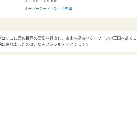
１７６Ｐ １９ｃｍ
名
オーバーロード〈新〉世界編
ズはそこに元の世界の面影を見出し、由来を探るべくドワーフの王国へ赴くこ
的に連れ出したのは、なんとシャルティアで…！？