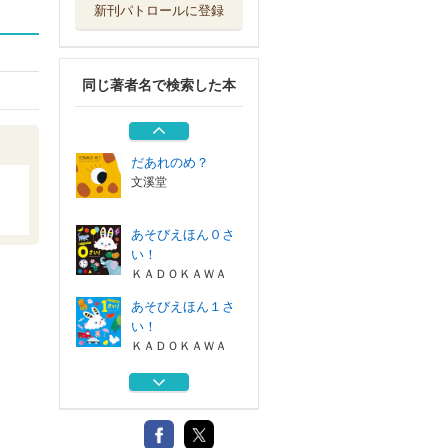
新刊パトロールに登録
あそびえほん２さ
い！
ＫＡＤＯＫＡＷＡ
同じ著者名で検索した本
くまくまくま だ
んだんレストラン
教育画劇
だあれのめ？
文溪堂
あそびえほん０さ
い！
ＫＡＤＯＫＡＷＡ
あそびえほん１さ
い！
ＫＡＤＯＫＡＷＡ
あそびえほん２さ
い！
ＫＡＤＯＫＡＷＡ