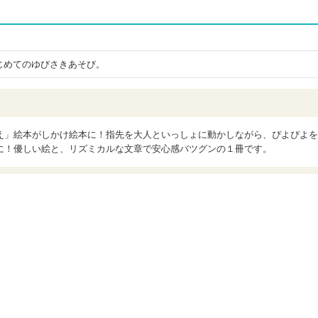
じめてのゆびさきあそび。
え」絵本がしかけ絵本に！指先を大人といっしょに動かしながら、ぴよぴよを
に！優しい絵と、リズミカルな文章で安心感バツグンの１冊です。