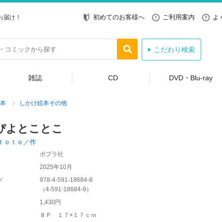
初めてのお客様へ
ご利用案内
よ
お届け！
こだわり検索
雑誌
CD
DVD・Blu-ray
本
しかけ絵本その他
ぴよとことこ
ｔｏｔｏ／作
ポプラ社
2025年10月
ド
978-4-591-18684-8
（
4-591-18684-9
）
1,430円
８Ｐ １７×１７ｃｍ