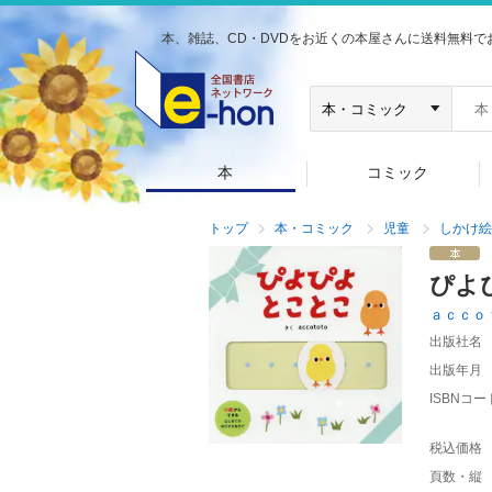
本、雑誌、CD・DVDをお近くの本屋さんに送料無料で
本
コミック
トップ
本・コミック
児童
しかけ絵
ぴよ
ａｃｃｏ
出版社名
出版年月
ISBNコー
税込価格
頁数・縦