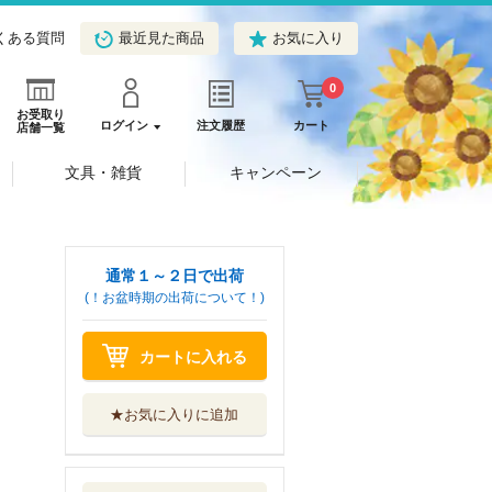
くある質問
最近見た商品
お気に入り
0
お受取り
ログイン
注文履歴
カート
店舗一覧
文具・雑貨
キャンペーン
通常１～２日で出荷
(！お盆時期の出荷について！)
カートに入れる
★お気に入りに追加
あそびえほん１さ
い！
ＫＡＤＯＫＡＷＡ