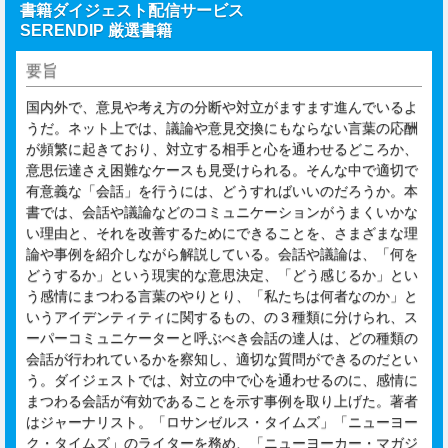
書籍ダイジェスト配信サービス
SERENDIP 厳選書籍
要旨
国内外で、意見や考え方の分断や対立がますます進んでいるよ
うだ。ネット上では、議論や意見交換にもならない言葉の応酬
が頻繁に起きており、対立する相手と心を通わせるどころか、
意思伝達さえ困難なケースも見受けられる。そんな中で適切で
有意義な「会話」を行うには、どうすればいいのだろうか。本
書では、会話や議論などのコミュニケーションがうまくいかな
い理由と、それを改善するためにできることを、さまざまな理
論や事例を紹介しながら解説している。会話や議論は、「何を
どうするか」という現実的な意思決定、「どう感じるか」とい
う感情にまつわる言葉のやりとり、「私たちは何者なのか」と
いうアイデンティティに関するもの、の３種類に分けられ、ス
ーパーコミュニケーターと呼ぶべき会話の達人は、どの種類の
会話が行われているかを察知し、適切な質問ができるのだとい
う。ダイジェストでは、対立の中で心を通わせるのに、感情に
まつわる会話が有効であることを示す事例を取り上げた。著者
はジャーナリスト。「ロサンゼルス・タイムズ」「ニューヨー
ク・タイムズ」のライターを務め、「ニューヨーカー・マガジ