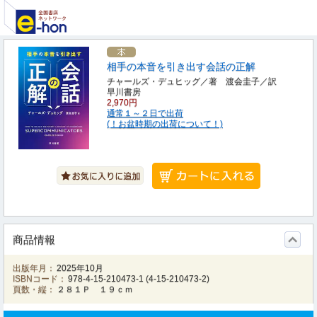
相手の本音を引き出す会話の正解
チャールズ・デュヒッグ／著 渡会圭子／訳
早川書房
2,970円
通常１～２日で出荷
(！お盆時期の出荷について！)
商品情報
出版年月：
2025年10月
ISBNコード：
978-4-15-210473-1
(
4-15-210473-2
)
頁数・縦：
２８１Ｐ １９ｃｍ