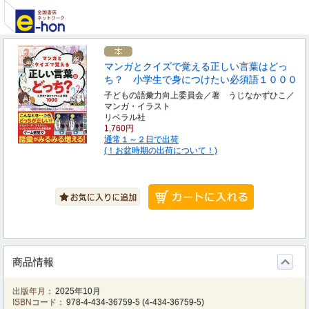
マンガとクイズで覚える正しい言葉はどっ
ち？ 小学生で身につけたい必須語１０００
子どもの語彙力向上委員会／著 うじなかずひこ／
マンガ・イラスト
リベラル社
1,760円
通常１～２日で出荷
(！お盆時期の出荷について！)
商品情報
出版年月：
2025年10月
ISBNコード：
978-4-434-36759-5
(
4-434-36759-5
)