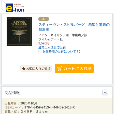
スティーヴン・スピルバーグ 未知と驚異の
創造主
イアン・ネイサン／著 中山宥／訳
フィルムアート社
3,520円
通常１～２日で出荷
(！お盆時期の出荷について！)
商品情報
出版年月：
2025年10月
ISBNコード：
978-4-8459-2413-4
(
4-8459-2413-7
)
頁数・縦：
２４５Ｐ ２１ｃｍ