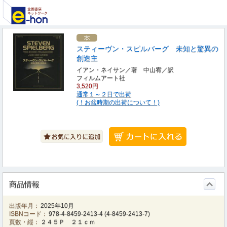
スティーヴン・スピルバーグ 未知と驚異の
創造主
イアン・ネイサン／著 中山宥／訳
フィルムアート社
3,520円
通常１～２日で出荷
(！お盆時期の出荷について！)
商品情報
出版年月：
2025年10月
ISBNコード：
978-4-8459-2413-4
(
4-8459-2413-7
)
頁数・縦：
２４５Ｐ ２１ｃｍ