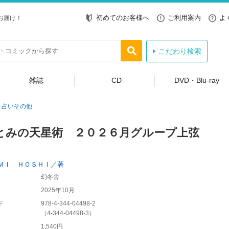
初めてのお客様へ
ご利用案内
よ
お届け！
こだわり検索
雑誌
CD
DVD・Blu-ray
占いその他
とみの天星術 ２０２６月グループ上弦
ＭＩ ＨＯＳＨＩ／著
幻冬舎
2025年10月
ド
978-4-344-04498-2
（
4-344-04498-3
）
1,540円