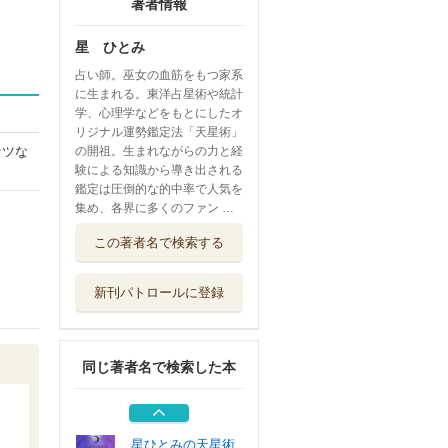
著者情報
星 ひとみ
占い師。巫女の血筋をもつ家系
に生まれる。東洋占星術や統計
学、心理学などをもとにしたオ
リジナル運勢鑑定法「天星術」
セツな
の開祖。生まれながらの力と経
験による知識から導き出される
鑑定は圧倒的な的中率で人気を
集め、各界に多くのファン …
星ひとみの天星術
この著者名で検索する
２０２６月グ...
幻冬舎
新刊パトロールに登録
星ひとみの天星術
２０２６地球...
幻冬舎
同じ著者名で検索した本
星ひとみの天星術
２０２６地球...
。
幻冬舎
星ひとみの天星術