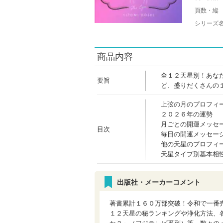
頁数・縦
シリーズ
商品内容
全１２天星別！あなた
要旨
ど、盛りだくさんの
上弦の月のプロフィ
２０２６年の運勢
月ごとの開運メッセ
目次
毎日の開運メッセー
他の天星のプロフィ
天星タイプ別基本相
出版社・メーカーコメント
著書累計１６０万部突破！令和で一番売
１２天星の秘ランキングや浄化方法、