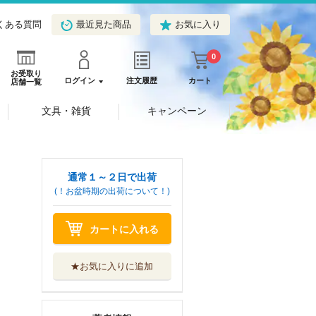
くある質問
最近見た商品
お気に入り
0
お受取り
ログイン
注文履歴
カート
店舗一覧
文具・雑貨
キャンペーン
通常１～２日で出荷
(！お盆時期の出荷について！)
カートに入れる
★お気に入りに追加