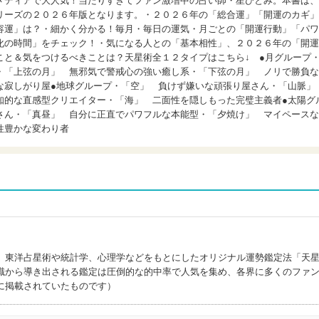
メディアで大人気！当たりすぎてファン激増中の占い師・星ひとみ。本書は、
リーズの２０２６年版となります。・２０２６年の「総合運」「開運のカギ」
容運」は？・細かく分かる！毎月・毎日の運気・月ごとの「開運行動」「パワ
化の時間」をチェック！・気になる人との「基本相性」、２０２６年の「開運
こと＆気をつけるべきことは？天星術全１２タイプはこちら↓ ●月グループ
・「上弦の月」 無邪気で警戒心の強い癒し系・「下弦の月」 ノリで勝負な
な寂しがり屋●地球グループ・「空」 負けず嫌いな頑張り屋さん・「山脈
知的な直感型クリエイター・「海」 二面性を隠しもった完璧主義者●太陽グ
さん・「真昼」 自分に正直でパワフルな本能型・「夕焼け」 マイペースな
性豊かな変わり者
。東洋占星術や統計学、心理学などをもとにしたオリジナル運勢鑑定法「天
識から導き出される鑑定は圧倒的な的中率で人気を集め、各界に多くのファ
に掲載されていたものです）