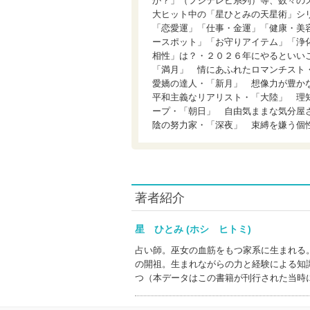
か？」（フジテレビ系列）等、数々の
大ヒット中の「星ひとみの天星術」シ
「恋愛運」「仕事・金運」「健康・美
ースポット」「お守りアイテム」「浄
相性」は？・２０２６年にやるといい
「満月」 情にあふれたロマンチスト
愛嬌の達人・「新月」 想像力が豊か
平和主義なリアリスト・「大陸」 理
ープ・「朝日」 自由気ままな気分屋
陰の努力家・「深夜」 束縛を嫌う個
著者紹介
星 ひとみ (ホシ ヒトミ)
占い師。巫女の血筋をもつ家系に生まれる
の開祖。生まれながらの力と経験による知
つ（本データはこの書籍が刊行された当時