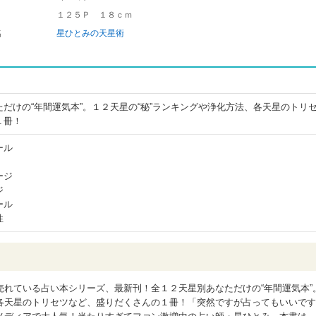
１２５Ｐ １８ｃｍ
名
星ひとみの天星術
だけの“年間運気本”。１２天星の“秘”ランキングや浄化方法、各天星のトリ
１冊！
ール
ージ
ジ
ール
性
れている占い本シリーズ、最新刊！全１２天星別あなただけの“年間運気本”
各天星のトリセツなど、盛りだくさんの１冊！「突然ですが占ってもいいです