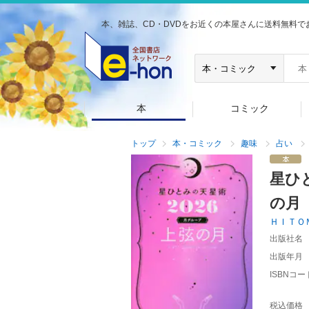
本、雑誌、CD・DVDをお近くの本屋さんに送料無料で
本
コミック
トップ
本・コミック
趣味
占い
星ひ
の月
ＨＩＴＯ
出版社名
出版年月
ISBNコー
税込価格