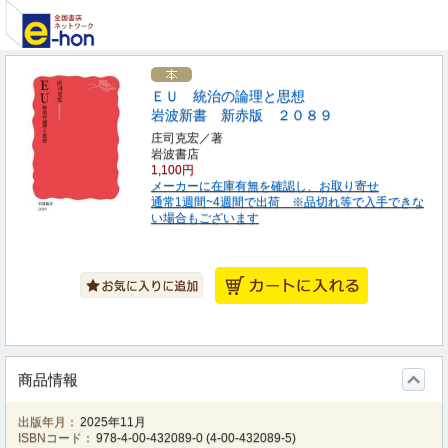
ＥＵ 統治の論理と思想
岩波新書 新赤版 ２０８９
庄司克宏／著
岩波書店
1,100円
メーカーに在庫有無を確認し、お取り寄せ
通常1週間~4週間で出荷 ※品切れ等で入手できな
い場合もございます
商品情報
出版年月：
2025年11月
ISBNコード：
978-4-00-432089-0
(
4-00-432089-5
)