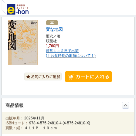
変な地図
雨穴／著
双葉社
1,760円
通常１～２日で出荷
(！お盆時期の出荷について！)
商品情報
出版年月：
2025年11月
ISBNコード：
978-4-575-24810-4
(
4-575-24810-X
)
頁数・縦：
４１１Ｐ １９ｃｍ