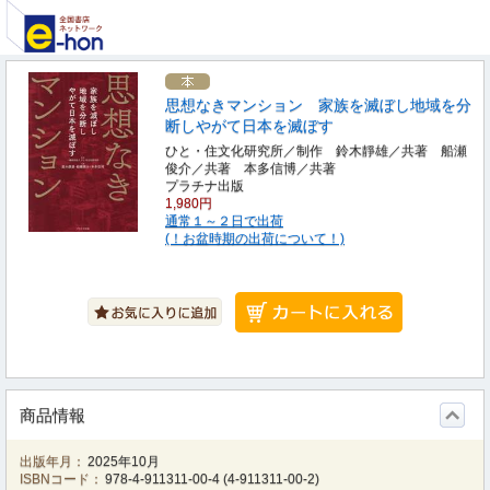
思想なきマンション 家族を滅ぼし地域を分
断しやがて日本を滅ぼす
ひと・住文化研究所／制作 鈴木靜雄／共著 船瀬
俊介／共著 本多信博／共著
プラチナ出版
1,980円
通常１～２日で出荷
(！お盆時期の出荷について！)
商品情報
出版年月：
2025年10月
ISBNコード：
978-4-911311-00-4
(
4-911311-00-2
)