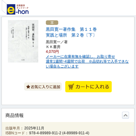
黒田寛一著作集 第１１巻
実践と場所 第２巻〔下〕
黒田寛一／著
ＫＫ書房
4,070円
メーカーに在庫有無を確認し、お取り寄せ
通常1週間~4週間で出荷 ※品切れ等で入手できな
い場合もございます
商品情報
出版年月：
2025年11月
ISBNコード：
978-4-89989-911-2
(
4-89989-911-4
)