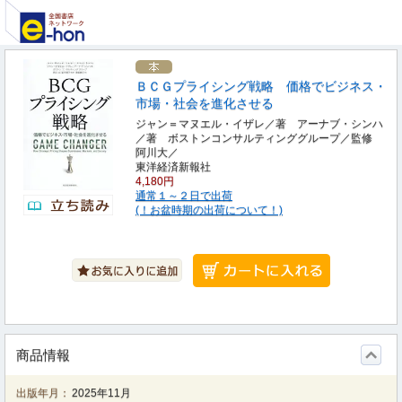
ＢＣＧプライシング戦略 価格でビジネス・
市場・社会を進化させる
ジャン＝マヌエル・イザレ／著 アーナブ・シンハ
／著 ボストンコンサルティンググループ／監修
阿川大／
東洋経済新報社
4,180円
通常１～２日で出荷
(！お盆時期の出荷について！)
商品情報
出版年月：
2025年11月