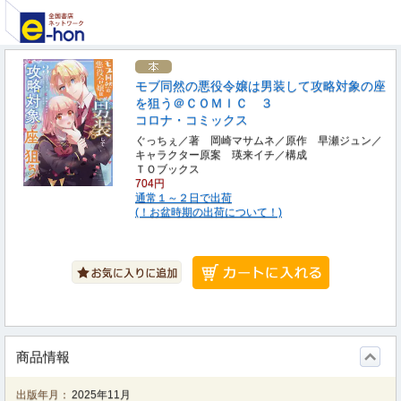
モブ同然の悪役令嬢は男装して攻略対象の座
を狙う＠ＣＯＭＩＣ ３
コロナ・コミックス
ぐっちぇ／著 岡崎マサムネ／原作 早瀬ジュン／
キャラクター原案 瑛来イチ／構成
ＴＯブックス
704円
通常１～２日で出荷
(！お盆時期の出荷について！)
商品情報
出版年月：
2025年11月