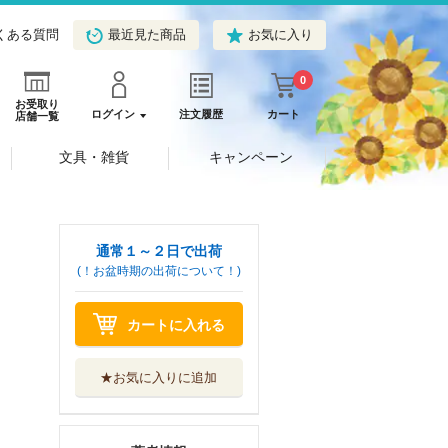
くある質問
最近見た商品
お気に入り
0
お受取り
ログイン
注文履歴
カート
店舗一覧
文具・雑貨
キャンペーン
通常１～２日で出荷
(！お盆時期の出荷について！)
カートに入れる
★お気に入りに追加