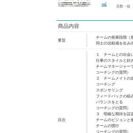
頁数・縦
商品内容
チームの発展段階（
要旨
同士の信頼感を生み
１ チームとの出会
仕事のスタイルと好
チームマネージャー
コーチングの質問）
２ チームメイトの
コーチング
スポンサリング
フィードバックの組
バランスをとる
コーチングの質問）
３ 明確な期待を設
目次
チームのビジョンと
チームの慣行
コーチングの質問）