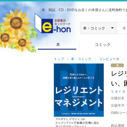
本、雑誌、CD・DVDをお近くの本屋さんに送料無料で
本
コミック
トップ
本・コミック
コンピュータ
レジ
い、
Ｌａｒａ
出版社名
出版年月
ISBNコー
税込価格