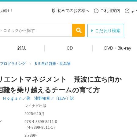
初めてのお客様へ
ご利用案内
よ
お届け！
こだわり検索
雑誌
CD
DVD・Blu-ray
プログラミング
ＳＥ自己啓発・読み物
リエントマネジメント 荒波に立ち向か
困難を乗り越えるチームの育て方
 Ｈｏｇａｎ／著 浅野祐希／〔ほか〕訳
マイナビ出版
2025年10月
ド
978-4-8399-8511-0
（
4-8399-8511-1
）
2,739円