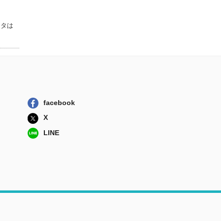
ータは
facebook
X
LINE