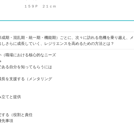
１５９Ｐ ２１ｃｍ
形成期・混乱期・統一期・機能期）ごとに、次々に訪れる危機を乗り越え、メ
出しさらに成長していく、レジリエンスを高めるための方法とは？
い（職場における核心的なニーズ
み
である自分を知ってもらうには
成長を支援する（メンタリング
み立てと提供
定する（役割と責任
優先事項