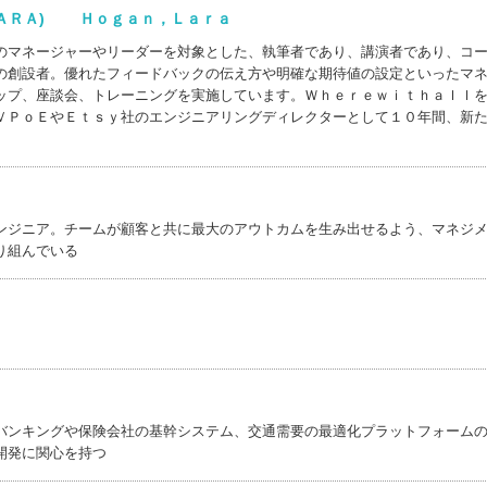
ＬＡＲＡ) Ｈｏｇａｎ，Ｌａｒａ
のマネージャーやリーダーを対象とした、執筆者であり、講演者であり、コ
の創設者。優れたフィードバックの伝え方や明確な期待値の設定といったマ
ップ、座談会、トレーニングを実施しています。Ｗｈｅｒｅｗｉｔｈａｌｌ
ＶＰｏＥやＥｔｓｙ社のエンジニアリングディレクターとして１０年間、新
ンジニア。チームが顧客と共に最大のアウトカムを生み出せるよう、マネジ
り組んでいる
バンキングや保険会社の基幹システム、交通需要の最適化プラットフォーム
開発に関心を持つ